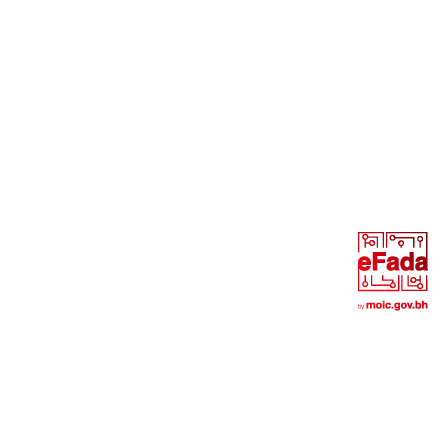
العودة للموقع الإلكتروني
شروط الإستخدام
سياسة الخصوصية
سياسة الإسترجاع والإستبدال
حقوق النشر © 2026 جميع الحقوق محفوظة - Creative Digital
Web