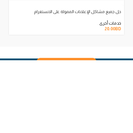
حل جميع مشاكل الإعلانات الممولة على الانستغرام
خدمات أخرى
20.00
BD
العودة للموقع الإلكتروني
شروط الإستخدام
سياسة الخصوصية
سياسة الإسترجاع والإستبدال
حقوق النشر © 2026 جميع الحقوق محفوظة - Creative Digital Web