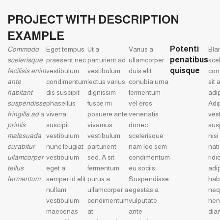
PROJECT WITH DESCRIPTION
EXAMPLE
Potenti
Commodo
Eget tempus
Ut a
Varius a
Bla
penatibus
scelerisque
praesent nec
parturient ad
ullamcorper
sce
quisque
facilisis enim
vestibulum
vestibulum
duis elit
con
ante
condimentum
lectus varius
conubia urna
sit 
habitant
dis suscipit
dignissim
fermentum
adi
suspendisse
phasellus
fusce mi
vel eros
Adi
fringilla ad a
viverra
posuere ante
venenatis
ves
primis
suscipit
vivamus
donec
sus
malesuada
vestibulum
vestibulum
scelerisque
nis
curabitur
nunc feugiat
parturient
nam leo sem
nati
ullamcorper
vestibulum
sed. A sit
condimentum
ridi
tellus
eget a
fermentum
eu sociis.
adi
fermentum.
semper id elit
purus a
Suspendisse
hab
nullam
ullamcorper a
egestas a
neq
vestibulum
condimentum
vulputate
hen
maecenas
at
ante
diam