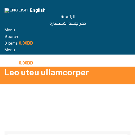
English
الرئيسية
حجز جلسة الاستشارة
Menu
Search
0
items
0.00
BD
Menu
0
items
0.00
BD
Leo uteu ullamcorper