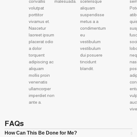
convallis
malesuada.
scelerisque
sem
volutpat
aliquam
Pot
porttitor
suspendisse
ati
vivamus et.
metus a a
qui
Nascetur
condimentum
sus
laoreet ipsum
eu
fus
placerat odio
vestibulum
soc
a dolor
vestibulum
lobo
torquent
dui posuere
ne
adipiscing ac
tincidunt
nas
aliquam
blandit.
pos
mollis proin
adi
venenatis
con
ullamcorper
ent
imperdiet non
vul
ante a.
auc
vive
FAQs
How Can This Be Done for Me?