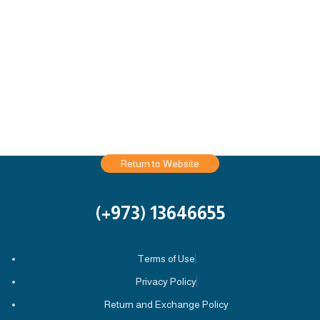
Return to Website
13646655 ‬(973+)
Terms of Use
Privacy Policy
Return and Exchange Policy