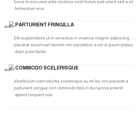
fusce mi pos uere ante vivamus vesti bulum part urient sed a sit
fermentum eros.
PARTURIENT FRINGILLA.
Elit suspendisse ut in senectus in vivamus magnis adipiscing
placerat accumsan laoreet nec penatibus a vel ut ipsum platea
diam proin facilis.
COMMODO SCELERISQUE.
Vestibulum nam lobortis scelerisque eu mi leo orci placerat a
parturient congue non commodo felis in dui lacinia potenti
aptent torquent mia.