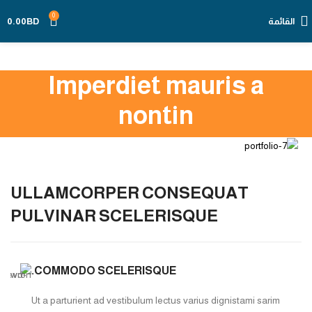
0
القائمة
BD
0.00
Imperdiet mauris a
nontin
ULLAMCORPER CONSEQUAT
PULVINAR SCELERISQUE
COMMODO SCELERISQUE.
Ut a parturient ad vestibulum lectus varius dignistami sarim